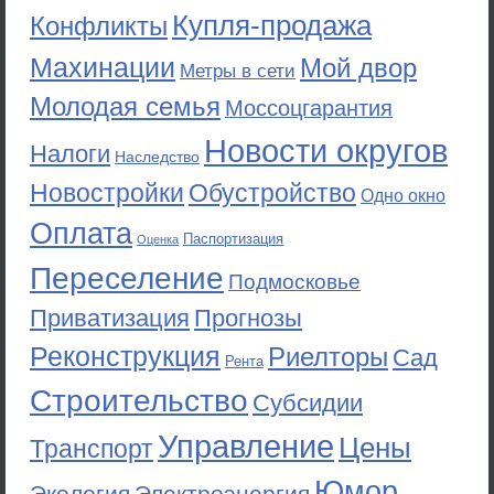
Купля-продажа
Конфликты
Махинации
Мой двор
Метры в сети
Молодая семья
Моссоцгарантия
Новости округов
Налоги
Наследство
Новостройки
Обустройство
Одно окно
Оплата
Паспортизация
Оценка
Переселение
Подмосковье
Приватизация
Прогнозы
Реконструкция
Риелторы
Сад
Рента
Строительство
Субсидии
Управление
Цены
Транспорт
Юмор
Экология