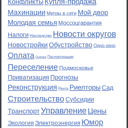
Купля-продажа
Конфликты
Махинации
Мой двор
Метры в сети
Молодая семья
Моссоцгарантия
Новости округов
Налоги
Наследство
Новостройки
Обустройство
Одно окно
Оплата
Паспортизация
Оценка
Переселение
Подмосковье
Приватизация
Прогнозы
Реконструкция
Риелторы
Сад
Рента
Строительство
Субсидии
Управление
Цены
Транспорт
Юмор
Экология
Электроэнергия