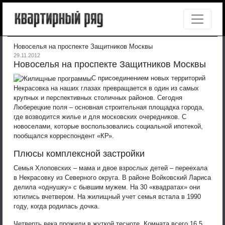
Новоселья на проспекте Защитников Москвы
29.11.2012
Новоселья на проспекте Защитников Москвы
С присоединением новых территорий
Некрасовка на наших глазах превращается в один из самых
крупных и перспективных столичных районов. Сегодня
Люберецкие поля – основная строительная площадка города,
где возводится жилье и для московских очередников. С
новоселами, которые воспользовались социальной ипотекой,
пообщался корреспондент «КР».
Плюсы комплексной застройки
Семья Хлоповских – мама и двое взрослых детей – переехала
в Некрасовку из Северного округа. В районе Войковский Лариса
делила «однушку» с бывшим мужем. На 30 «квадратах» они
ютились вчетвером. На жилищный учет семья встала в 1990
году, когда родилась дочка.
Четверть века прожили в жуткой тесноте. Комната всего 16,5