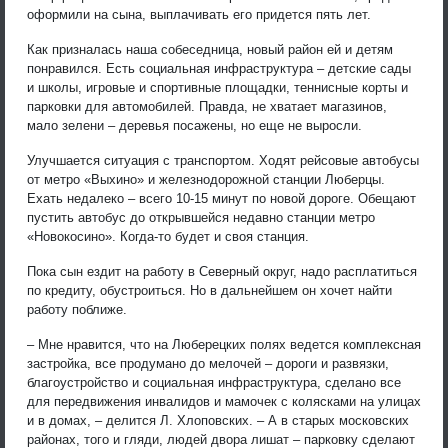
оформили на сына, выплачивать его придется пять лет.
Как призналась наша собеседница, новый район ей и детям
понравился. Есть социальная инфраструктура – детские сады
и школы, игровые и спортивные площадки, теннисные корты и
парковки для автомобилей. Правда, не хватает магазинов,
мало зелени – деревья посажены, но еще не выросли.
Улучшается ситуация с транспортом. Ходят рейсовые автобусы
от метро «Выхино» и железнодорожной станции Люберцы.
Ехать недалеко – всего 10-15 минут по новой дороге. Обещают
пустить автобус до открывшейся недавно станции метро
«Новокосино». Когда-то будет и своя станция.
Пока сын ездит на работу в Северный округ, надо расплатиться
по кредиту, обустроиться. Но в дальнейшем он хочет найти
работу поближе.
– Мне нравится, что на Люберецких полях ведется комплексная
застройка, все продумано до мелочей – дороги и развязки,
благоустройство и социальная инфраструктура, сделано все
для передвижения инвалидов и мамочек с колясками на улицах
и в домах, – делится Л. Хлоповских. – А в старых московских
районах, того и гляди, людей двора лишат – парковку сделают