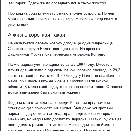
или гараж. Здесь же до соседнего дома такой простор…
Программа соципотеки эту семью вполне устроила. По ней
можно реально приобрести квартиру. Многие очередники это
уже поняли.
А жизнь короткая такая
Не нарадуется своему новому дому еще одна очередница
Северного округа Валентина Щерчкова. На проспект
Защитников Москвы она переехала из района Коптево.
На жилищный учет женщина встала в 1997 году. Вместе с
двумя детьми жила в однокомнатной квартире площадью 29,3
кв. м в старой пятиэтажке. В 2005 году у Валентины заболела
мама, пришлось взять ее к себе в Москву из Рязанской
области. В маленькой «однушке» стало совсем тесно. Старшая
дочка вынуждена была снимать комнату.
Когда семья отстояла на очереди 10 лет, ей предложили
субсидию для приобретения жилья. Был даже конкретный
вариант – двухкомнатная квартира в подмосковном городе
Нахабино, но надо было доплатить порядка 300 тыс. рублей да
еще сделать ремонт. Таких денег у очередников не было, к
тому же, уезжать из Москвы не хотелось. Отказались, но