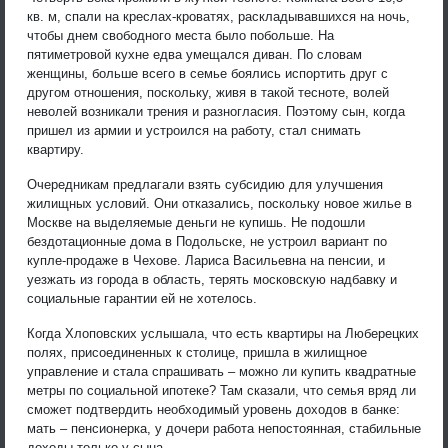
кв. м, спали на креслах-кроватях, раскладывавшихся на ночь,
чтобы днем свободного места было побольше. На
пятиметровой кухне едва умещался диван. По словам
женщины, больше всего в семье боялись испортить друг с
другом отношения, поскольку, живя в такой тесноте, волей
неволей возникали трения и разногласия. Поэтому сын, когда
пришел из армии и устроился на работу, стал снимать
квартиру.
Очередникам предлагали взять субсидию для улучшения
жилищных условий. Они отказались, поскольку новое жилье в
Москве на выделяемые деньги не купишь. Не подошли
бездотационные дома в Подольске, не устроил вариант по
купле-продаже в Чехове. Лариса Васильевна на пенсии, и
уезжать из города в область, терять московскую надбавку и
социальные гарантии ей не хотелось.
Когда Хлоповских услышала, что есть квартиры на Люберецких
полях, присоединенных к столице, пришла в жилищное
управление и стала спрашивать – можно ли купить квадратные
метры по социальной ипотеке? Там сказали, что семья вряд ли
сможет подтвердить необходимый уровень доходов в банке:
мать – пенсионерка, у дочери работа непостоянная, стабильные
доходы только у сына.