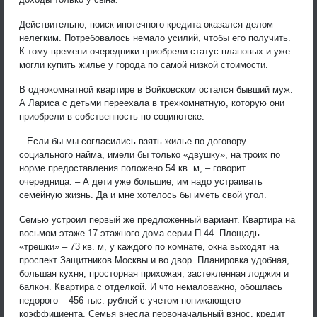
Действительно, поиск ипотечного кредита оказался делом
нелегким. Потребовалось немало усилий, чтобы его получить.
К тому времени очередники приобрели статус плановых и уже
могли купить жилье у города по самой низкой стоимости.
В однокомнатной квартире в Войковском остался бывший муж.
А Лариса с детьми переехала в трехкомнатную, которую они
приобрели в собственность по соципотеке.
– Если бы мы согласились взять жилье по договору
социального найма, имели бы только «двушку», на троих по
норме предоставления положено 54 кв. м, – говорит
очередница. – А дети уже большие, им надо устраивать
семейную жизнь. Да и мне хотелось бы иметь свой угол.
Семью устроил первый же предложенный вариант. Квартира на
восьмом этаже 17-этажного дома серии П-44. Площадь
«трешки» – 73 кв. м, у каждого по комнате, окна выходят на
проспект Защитников Москвы и во двор. Планировка удобная,
большая кухня, просторная прихожая, застекленная лоджия и
балкон. Квартира с отделкой. И что немаловажно, обошлась
недорого – 456 тыс. рублей с учетом понижающего
коэффициента. Семья внесла первоначальный взнос, кредит