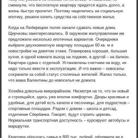
смекнули, что бесплатную квартиру придется ждать долго, а
жизнь быстро пролетит. Поэтому нацелились на социальную
ипотеку, решили копить средства на собственное жилье.
Когда на Люберецких полях начали сдавать новые дома,
Щерчковы заинтересовались. В окружном жилуправлении им
предложили несколько ипотечных вариантов. Очередники
выбрали двухкомнатную квартиру площадью 60 кв. м в
новостройке на девятом этаже. Планировка хорошая, большая
кухня, в одной комнате выход на лоджию, в другой – на балкон.
Квартира сдана с отделкой. Установлены счетчики на воду, их
надо только ввести в эксплуатацию. И что важно – новоселы
сохранили за собой статус столичных жителей. Жалко только,
что мама Валентины до новоселья не дожила.
Хозяйка довольна микрорайоном. Несмотря на то, что он новый
и строящийся, здесь уже вполне комфортно. Дворы красивые и
удобные, для детей есть качели и песочницы, для подростков –
спортивные площадки. Рядом с домом – школа и детсад,
отделение Сбербанка. Говорят, будут строить церковь.
Нормальная транспортная доступность – курсируют автобусы и
маршрутки.
Квартира обошлась семье в 800 тыс. рублей, оформили ее в