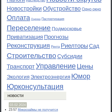
Наследство
Новостройки
Обустройство
Одно окно
Оплата
Паспортизация
Оценка
Переселение
Подмосковье
Приватизация
Прогнозы
Реконструкция
Риелторы
Сад
Рента
Строительство
Субсидии
Управление
Цены
Транспорт
Юмор
Экология
Электроэнергия
Юрконсультация
НОВОСТИ
03.02.2024
23:57
Микрозаймы не получится