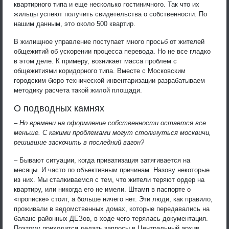
квартирного типа и еще несколько гостиничного. Так что их
жильцы успеют получить свидетельства о собственности. По
нашим данным, это около 500 квартир.
В жилищное управление поступает много просьб от жителей
общежитий об ускорении процесса перевода. Но не все гладко
в этом деле. К примеру, возникает масса проблем с
общежитиями коридорного типа. Вместе с Московским
городским бюро технической инвентаризации разрабатываем
методику расчета такой жилой площади.
О подводных камнях
– Но времени на оформление собственности остается все
меньше. С какими проблемами могут столкнуться москвичи,
решившие заскочить в последний вагон?
– Бывают ситуации, когда приватизация затягивается на
месяцы. И часто по объективным причинам. Назову некоторые
из них. Мы сталкиваемся с тем, что жители теряют ордер на
квартиру, или никогда его не имели. Штамп в паспорте о
«прописке» стоит, а больше ничего нет. Эти люди, как правило,
проживали в ведомственных домах, которые передавались на
баланс районных ДЕЗов, в ходе чего терялась документация.
Поэтому приходится делать запросы в Центральный архив