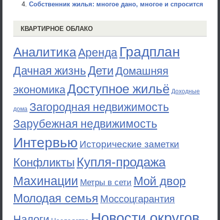
Собственник жилья: многое дано, многое и спросится
КВАРТИРНОЕ ОБЛАКО
Градплан
Аналитика
Аренда
Дети
Дачная жизнь
Домашняя
Доступное жильё
экономика
Доходные
Загородная недвижимость
дома
Зарубежная недвижимость
Интервью
Исторические заметки
Купля-продажа
Конфликты
Махинации
Мой двор
Метры в сети
Молодая семья
Моссоцгарантия
Новости округов
Налоги