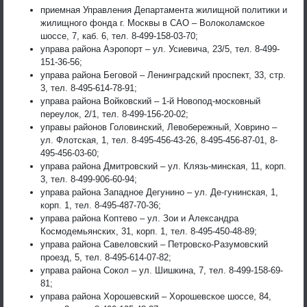
приемная Управления Департамента жилищной политики и
жилищного фонда г. Москвы в САО – Волоколамское
шоссе, 7, каб. 6, тел. 8-499-158-03-70;
управа района Аэропорт – ул. Усиевича, 23/5, тел. 8-499-
151-36-56;
управа района Беговой – Ленинградский проспект, 33, стр.
3, тел. 8-495-614-78-91;
управа района Войковский – 1-й Новопод-московный
переулок, 2/1, тел. 8-499-156-20-02;
управы районов Головинский, Левобережный, Ховрино –
ул. Флотская, 1, тел. 8-495-456-43-26, 8-495-456-87-01, 8-
495-456-03-60;
управа района Дмитровский – ул. Клязь-минская, 11, корп.
3, тел. 8-499-906-60-94;
управа района Западное Дегунино – ул. Де-гунинская, 1,
корп. 1, тел. 8-495-487-70-36;
управа района Коптево – ул. Зои и Александра
Космодемьянских, 31, корп. 1, тел. 8-495-450-48-89;
управа района Савеловский – Петровско-Разумовский
проезд, 5, тел. 8-495-614-07-82;
управа района Сокол – ул. Шишкина, 7, тел. 8-499-158-69-
81;
управа района Хорошевский – Хорошевское шоссе, 84,