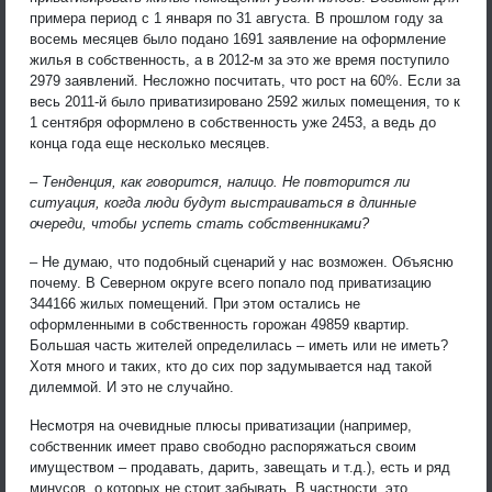
примера период с 1 января по 31 августа. В прошлом году за
восемь месяцев было подано 1691 заявление на оформление
жилья в собственность, а в 2012-м за это же время поступило
2979 заявлений. Несложно посчитать, что рост на 60%. Если за
весь 2011-й было приватизировано 2592 жилых помещения, то к
1 сентября оформлено в собственность уже 2453, а ведь до
конца года еще несколько месяцев.
– Тенденция, как говорится, налицо. Не повторится ли
ситуация, когда люди будут выстраиваться в длинные
очереди, чтобы успеть стать собственниками?
– Не думаю, что подобный сценарий у нас возможен. Объясню
почему. В Северном округе всего попало под приватизацию
344166 жилых помещений. При этом остались не
оформленными в собственность горожан 49859 квартир.
Большая часть жителей определилась – иметь или не иметь?
Хотя много и таких, кто до сих пор задумывается над такой
дилеммой. И это не случайно.
Несмотря на очевидные плюсы приватизации (например,
собственник имеет право свободно распоряжаться своим
имуществом – продавать, дарить, завещать и т.д.), есть и ряд
минусов, о которых не стоит забывать. В частности, это