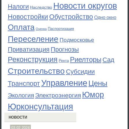
Новости округов
Налоги
Наследство
Новостройки
Обустройство
Одно окно
Оплата
Паспортизация
Оценка
Переселение
Подмосковье
Приватизация
Прогнозы
Реконструкция
Риелторы
Сад
Рента
Строительство
Субсидии
Управление
Цены
Транспорт
Юмор
Экология
Электроэнергия
Юрконсультация
НОВОСТИ
03.02.2024