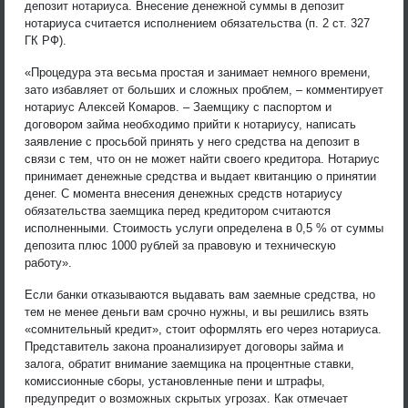
депозит нотариуса. Внесение денежной суммы в депозит
нотариуса считается исполнением обязательства (п. 2 ст. 327
ГК РФ).
«Процедура эта весьма простая и занимает немного времени,
зато избавляет от больших и сложных проблем, – комментирует
нотариус Алексей Комаров. – Заемщику с паспортом и
договором займа необходимо прийти к нотариусу, написать
заявление с просьбой принять у него средства на депозит в
связи с тем, что он не может найти своего кредитора. Нотариус
принимает денежные средства и выдает квитанцию о принятии
денег. С момента внесения денежных средств нотариусу
обязательства заемщика перед кредитором считаются
исполненными. Стоимость услуги определена в 0,5 % от суммы
депозита плюс 1000 рублей за правовую и техническую
работу».
Если банки отказываются выдавать вам заемные средства, но
тем не менее деньги вам срочно нужны, и вы решились взять
«сомнительный кредит», стоит оформлять его через нотариуса.
Представитель закона проанализирует договоры займа и
залога, обратит внимание заемщика на процентные ставки,
комиссионные сборы, установленные пени и штрафы,
предупредит о возможных скрытых угрозах. Как отмечает