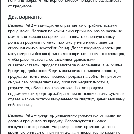
пени и штрафы. И тем вернее человек попадет в зависимость
от кредитора.
Два варианта
Вариант № 1
– заемщик не справляется с грабительскими
процентами. Человек по каким-либо причинам раз за разом не
может в оговоренные сроки выплачивать основную сумму
долга и проценты по нему, поэтому у него накапливается
огромная сумма неустойки (пени). Далее кредитор и заемщик
могут мирно и без конфликта договориться о том, что заемщик,
чтобы рассчитаться с оставшимися денежными
обязательствами, продаст залоговое обеспечение, т. е. жилье.
Кредитор, дабы «освободить заемщика от лишних хлопот»,
предлагает взять весь процесс продажи на себя. Но при этом
он уже сам определяет цену продажи недвижимости и,
разумеется, обманывает заемщика. После продажи
недвижимости кредитор забирает причитающиеся ему суммы и
отдает жалкие остатки вырученных за квартиру денег бывшему
собственнику.
Вариант № 2
– кредитор умышленно уклоняется от принятия
долга и процентов по кредиту. Используются и более
закрученные сценарии. Например, кредитор может долгое
время уклоняться от принятия долга и процентов по кредиту,