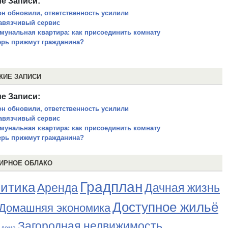
е Записи:
он обновили, ответственность усилили
авязчивый сервис
мунальная квартира: как присоединить комнату
ерь прижмут гражданина?
ЖИЕ ЗАПИСИ
е Записи:
он обновили, ответственность усилили
авязчивый сервис
мунальная квартира: как присоединить комнату
ерь прижмут гражданина?
ИРНОЕ ОБЛАКО
Градплан
итика
Аренда
Дачная жизнь
Доступное жильё
Домашняя экономика
Загородная недвижимость