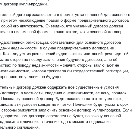
м договор купли-продажи.
тельный договор заключается в форме, установленной для основного
, при этом несоблюдение правил о форме предварительного договора
а собой его ничтожность. Очевидно, что указанный договор должен
ючен в письменной форме – точно так же, как и основной договор.
сударственной регистрации, обязательной для основного договора
одажи недвижимости, в случае предварительного договора не
. Как следует из разъяснений судов высших инстанций, речь идет об
ьстве сторон по поводу заключения будущего договора, а не об
ьствах по поводу недвижимости – значит, стороны заключают не
 недвижимостью, которая требовала бы государственной регистрации,
акрепляют ее условия на будущее.
тельный договор должен содержать все существенные условия
 договора, в частности, сведения о недвижимости, ее цену, порядок
. Поскольку основной договор будет заключен на тех же условиях,
писать эти условия конкретно и четко. Нелишним будет указать срок,
й стороны обязуются заключить основной договор купли-продажи. Если
редварительном договоре определен не будет, по закону основной
подлежит заключению в течение года с момента подписания
тельного соглашения.