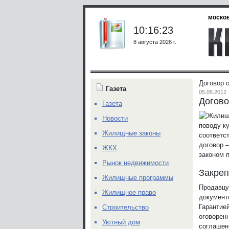
москов
10:16:23
8 августа 2026 г.
Договор 
Газета
05.05.2012
Догово
Газета
Новости
поводу к
Жилищные законы
соответс
договор 
ЖКХ
законом 
Рынок недвижимости
Закреп
Жилищные программы
Продавцу
Жилищное право
документ
Гарантией
Строительство
оговорен
Уютный дом
соглашен