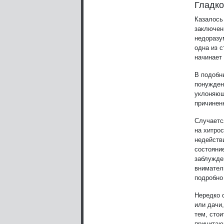
Гладко
Казалось 
заключен
недоразу
одна из с
начинает
В подобн
понужден
уклоняющ
причинен
Случаетс
на хитро
недейств
состояни
заблужде
внимател
подробно
Нередко 
или дачи
тем, стои
причитаю