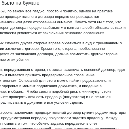
 было на бумаге
бы, по закону все гладко, просто и понятно, однако на практике
ие предварительного договора нередко сопровождается
мениями или даже откровенным обманом. Начать хотя бы с того, что
торон договора нередко «забывает» о взятых на себя обязательствах и
 всячески уклоняться от заключения основного соглашения.
ых случаях другая сторона вправе обратиться в суд с требованием о
ии заключить договор. Кроме того, сторона, необоснованно
аяся от заключения договора, должна возместить другой стороне
ные этим убытки.
я, передумавшая сторона, не желая заключать основной договор, идет
сть и пытается признать предварительное соглашение
ительным. Оснований для этого можно найти предостаточно: и
е здоровья в момент подписания документа, и введение в
ние, и обман… Чтобы свести подобный риск к минимуму, стоит
ьнее проверять личность продавца (покупателя) и не лениться
 расписывать в документе все условия сделки.
стороны заключают предварительный договор купли-продажи квартиры
, предусматривая передачу покупателем задатка продавцу. Между
т помнить о том, что обычно задаток передается в счет
щихся по договору платежей – речь идет о платежах по основному