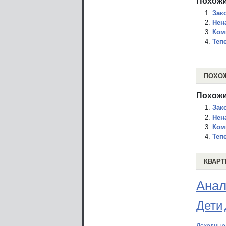
Похожи
Зак
Нен
Ком
Теп
ПОХО
Похожи
Зак
Нен
Ком
Теп
КВАРТ
Анал
Дети