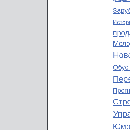
Доходные
Зару
Истор
прод
Моло
Ново
Обус
Пер
Прог
Стр
Упр
Юмо