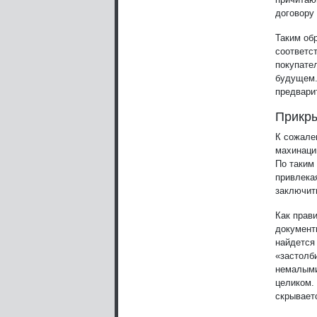
договору
Таким об
соответс
покупате
будущем.
предвари
Прикры
К сожале
махинаци
По таким
привлека
заключит
Как прав
документ
найдется
«застолб
немалыми
целиком.
скрывает