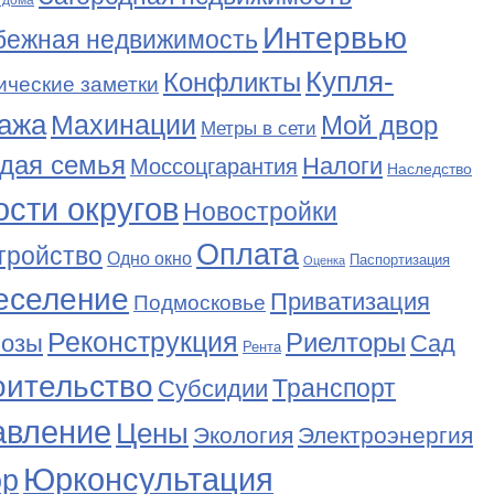
 дома
Интервью
бежная недвижимость
Купля-
Конфликты
ические заметки
ажа
Махинации
Мой двор
Метры в сети
дая семья
Налоги
Моссоцгарантия
Наследство
сти округов
Новостройки
Оплата
тройство
Одно окно
Паспортизация
Оценка
еселение
Приватизация
Подмосковье
Реконструкция
Риелторы
Сад
нозы
Рента
оительство
Транспорт
Субсидии
авление
Цены
Экология
Электроэнергия
Юрконсультация
р