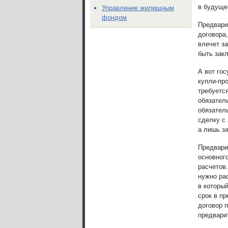
в будуще
Управление жилищным
фондом
Предвари
договора
влечет з
быть закл
А вот го
купли-пр
требуется
обязател
обязател
сделку с
а лишь з
Предвари
основного
расчетов
нужно рас
в которы
срок в п
договор 
предвари