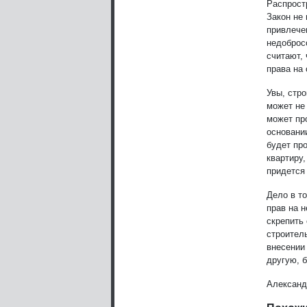
Распрост
Закон не
привлече
недоброс
считают,
права на
Увы, стр
может не
может пр
основани
будет пр
квартиру,
придется
Дело в т
прав на 
скрепить
строитель
внесении
другую, 
Александ