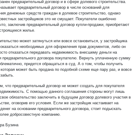
ранен предварительный договор и в сфере долевого строительства.
 называет предварительный договор в числе оснований для
ния денежных средств граждан в долевое строительство, однако
овестных застройщиков это не смущает. Покупатели ошибочно
 что, заключив предварительный договор купли-продажи, приобретают
 строящееся жилье.
оительство может затянуться или вовсе остановиться, у застройщика
 оказаться необходимых для оформления прав документов, либо он
осто отказаться передавать недвижимость внесшему деньги на
и предварительного договора покупателю. Вернуть уплаченную сумму
облематично, придется обращаться в суд. А о том, чтобы получить
 которая может быть продана по подобной схеме еще пару раз, и вовсе
 забыть.
ом, что предварительный договор не может создать для покупателя
недвижимость. С помощью данного соглашения стороны могут лишь
 свое обязательство заключить в будущем договор долевого участия в
стве, оговорив его условия. Если же застройщик настаивает на
 денег на основании предварительного договора, стоит подыскать
более добросовестную компанию.
ра Бузина