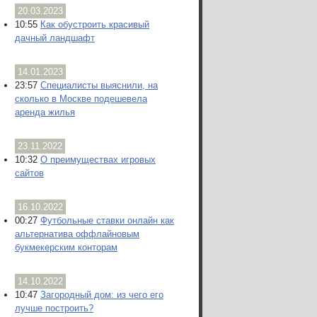
20.03.2023
10:55
Как обустроить красивый
дачный ландшафт
14.01.2023
23:57
Специалисты выяснили, на
сколько в Москве подешевела
аренда жилья
23.11.2022
10:32
О преимуществах игровых
сайтов
16.10.2022
00:27
Футбольные ставки онлайн как
альтернатива оффлайновым
букмекерским конторам
14.10.2022
10:47
Загородный дом: из чего его
лучше построить?