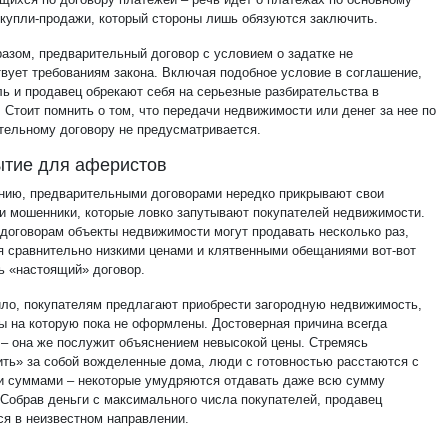
 купли-продажи, который стороны лишь обязуются заключить.
разом, предварительный договор с условием о задатке не
твует требованиям закона. Включая подобное условие в соглашение,
ль и продавец обрекают себя на серьезные разбирательства в
 Стоит помнить о том, что передачи недвижимости или денег за нее по
тельному договору не предусматривается.
тие для аферистов
нию, предварительными договорами нередко прикрывают свои
и мошенники, которые ловко запутывают покупателей недвижимости.
 договорам объекты недвижимости могут продавать несколько раз,
я сравнительно низкими ценами и клятвенными обещаниями вот-вот
ь «настоящий» договор.
ило, покупателям предлагают приобрести загородную недвижимость,
ы на которую пока не оформлены. Достоверная причина всегда
 – она же послужит объяснением невысокой цены. Стремясь
ить» за собой вожделенные дома, люди с готовностью расстаются с
 суммами – некоторые умудряются отдавать даже всю сумму
 Собрав деньги с максимального числа покупателей, продавец
ся в неизвестном направлении.