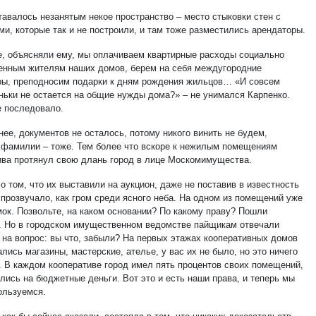
тавалось незанятым некое пространство – место стыковки стен с
ми, которые так и не построили, и там тоже разместились арендаторы.
же, объясняли ему, мы оплачиваем квартирные расходы социально
нным жителям наших домов, берем на себя междугородние
ры, преподносим подарки к дням рождения жильцов… «И совсем
ньки не остается на общие нужды дома?» – не унимался Карпенко.
е последовало.
ее, документов не осталось, потому никого винить не будем,
 фамилии – тоже. Тем более что вскоре к нежилым помещениям
ива протянул свою длань город в лице Москомимущества.
о том, что их выставили на аукцион, даже не поставив в известность
 прозвучало, как гром среди ясного неба. На одном из помещений уже
мок. Позвольте, на каком основании? По какому праву? Пошли
. Но в городском имущественном ведомстве пайщикам отвечали
 на вопрос: вы что, забыли? На первых этажах кооперативных домов
лись магазины, мастерские, ателье, у вас их не было, но это ничего
т. В каждом кооперативе город имел пять процентов своих помещений,
лись на бюджетные деньги. Вот это и есть наши права, и теперь мы
ользуемся.