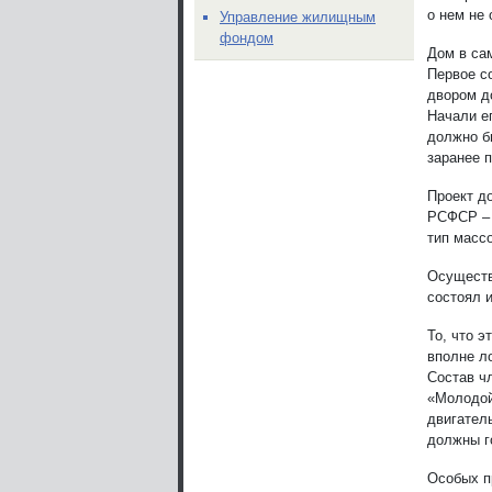
о нем не 
Управление жилищным
фондом
Дом в са
Первое с
двором д
Начали ег
должно б
заранее п
Проект д
РСФСР – 
тип масс
Осуществ
состоял и
То, что э
вполне л
Состав ч
«Молодой
двигател
должны г
Особых п