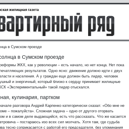
ская жилищная газета
лнца в Сумском проезде
солнца в Сумском проезде
реформы ЖКХ, как у революции – есть начало, но нет конца. Нет пока
впечатляющих результатов. Одно ясно: движение должно идти с двух
 власти и населения. А у граждан еще должен быть лидер, человек
ушный и энергичный, который близко к сердцу принимает жилищные
ЖСК «Экспериментальный» такой лидер отыскался.
ная, кулинария, партком
начале разговора Андрей Карпенко категорически сказал: «Обо мне не
доме – пожалуйста». Сложная задача – одно от другого оторвать
Дом и в самом деле выдающийся, есть что рассказать. Что же касается
етровича – постараюсь изо всех сил молчать. Хотя там, где судьба
ива тесно соприкасается с работой его председателя, без упоминания