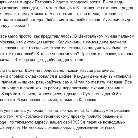
принимает Андрей Петрович? Идет в городской архив. Были ведь
банковские проводки, не может быть, чтобы от них не осталось следов.
 случае, следует искать. Бюрократия – такая штука, которая не
от политической погоды. Любая система любит и копит бумажки. Будет
 вдруг повезет?
о все было просто, как представлялось. В Центральном муниципальном
. Москвы, что у станции метро «Калужская», в самом деле держали
ы, связанные с городским строительством, но получить их было не
осто. Кто вы такой? Кто вас уполномочил? Принесите справку, что вам
равка… В конце концов, добился, допустили.
ыло полдела. Даже не представлял, какой массив различных
тей и справок складировался в архиве. Каждый день ему выкатывали
 папками – ищите, разбирайтесь сами. И так почти пять месяцев. Все
 он ходил в архив как на работу, перелистывал тысячи страниц в
обнаружить записи, относящиеся к дому на Сумском. Другой бы
осил это бесполезное занятие, только не Карпенко.
ия увенчались успехом – но только частично. Он обнаружил решение
а о том, что «согласно техническому проекту принято решение о
оде» по такому-то адресу, нашел свой ЖСК в перечне возводимых
Уже хорошо. Но главных – финансовых – документов не было.