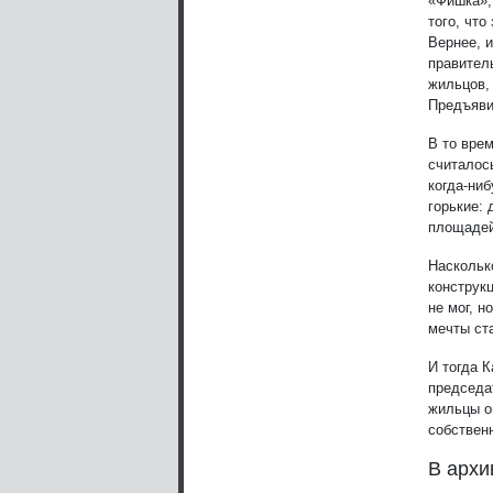
«Фишка», 
того, что
Вернее, 
правитель
жильцов,
Предъяви
В то врем
считалос
когда-ни
горькие:
площадей
Наскольк
конструк
не мог, 
мечты ст
И тогда К
председа
жильцы о
собствен
В архи