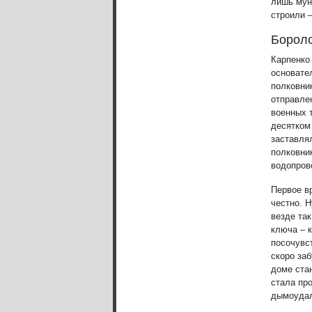
лишь мун
строили 
Боролс
Карпенко
основате
полковни
отправле
военных 
десятком
заставлял
полковни
водопров
Первое в
честно. Н
везде та
ключа – 
посочувст
скоро за
доме ста
стала пр
дымоудал