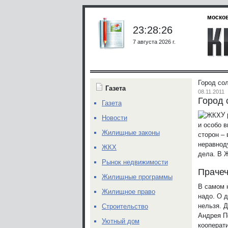
москов
23:28:26
7 августа 2026 г.
Город со
Газета
08.11.2011
Город 
Газета
У 
Новости
и особо 
Жилищные законы
сторон –
неравнод
ЖКХ
дела. В 
Рынок недвижимости
Прачеч
Жилищные программы
В самом 
Жилищное право
надо. О 
нельзя. 
Строительство
Андрея П
Уютный дом
кооперат