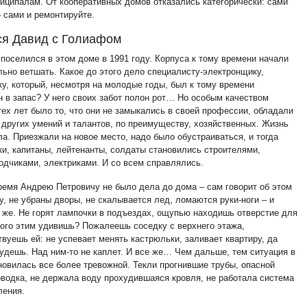
иципалам. От кооперативных домов отказались категорически: сами
– сами и ремонтируйте.
я Давид с Голиафом
 поселился в этом доме в 1991 году. Корпуса к тому времени начали
льно ветшать. Какое до этого дело специалисту-электронщику,
ку, который, несмотря на молодые годы, был к тому времени
н в запас? У него своих забот полон рот… Но особым качеством
тех лет было то, что они не замыкались в своей профессии, обладали
 других умений и талантов, по преимуществу, хозяйственных. Жизнь
а. Приезжали на новое место, надо было обустраиваться, и тогда
ки, капитаны, лейтенанты, солдаты становились строителями,
одчиками, электриками. И со всем справлялись.
ремя Андрею Петровичу не было дела до дома – сам говорит об этом
у, не убраны дворы, не скалывается лед, ломаются руки-ноги – и
к же. Не горят лампочки в подъездах, ощупью находишь отверстие для
кого этим удивишь? Пожалеешь соседку с верхнего этажа,
вуешь ей: не успевает менять кастрюльки, заливает квартиру, да
будешь. Над ним-то не каплет. И все же… Чем дальше, тем ситуация в
новилась все более тревожной. Текли прогнившие трубы, опасной
оводка, не держала воду прохудившаяся кровля, не работала система
ения.