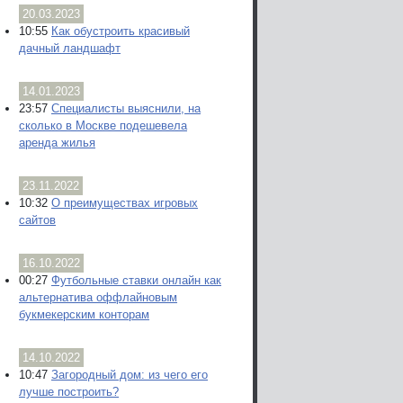
20.03.2023
10:55
Как обустроить красивый
дачный ландшафт
14.01.2023
23:57
Специалисты выяснили, на
сколько в Москве подешевела
аренда жилья
23.11.2022
10:32
О преимуществах игровых
сайтов
16.10.2022
00:27
Футбольные ставки онлайн как
альтернатива оффлайновым
букмекерским конторам
14.10.2022
10:47
Загородный дом: из чего его
лучше построить?