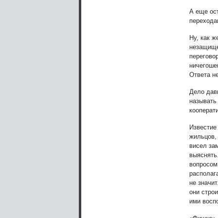
А еще ос
перехода
Ну, как 
незащище
перегово
ничегоше
Ответа н
Дело давн
называть
кооперат
Известие 
жильцов,
висел за
выяснять
вопросом
располага
не значи
они строи
ими восп