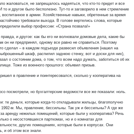
ло жаловаться, не запрещалось надеяться, что кто-то придет и все
И то и другое было бесполезно. Тут-то и заговорило в нем стремление
у, воспитанное в армии. Хозяйственные навыки, обретенные за время
настойчиво требовали выхода. В голове вертелись слова, которые
 определили выбор профессии: «Страна позвала!»
правда, и другое: как бы его ни волновали домовые дела, какие бы
ам он ни предпринял, одному все равно не справиться. Поэтому
что сделал – в каждом подъезде развесил объявления (нашел на
выброшенный шкаф, распилил заднюю стенку, вот и доски для них),
азал о состоянии дома, о том, что всем надо думать, заботиться об их
лище. Тоже из военного прошлого: объявил призыв.
пришел в правление и поинтересовался, сколько у кооператива на
осо посмотрели, но бухгалтерские ведомости все же показали: ноль.
и: те деньги, которые когда-то откладывали жильцы, благополучно
 1992-м. Мы, правление, бессильны. Так уж и бессильны? А где же
 за аренду нежилых помещений, которые были у кооператива? Речь
олько о несостоявшихся парткомах, но и о комнатах для
ельности, других помещениях, которые были в корпусах. Они
, и об этом все знали.