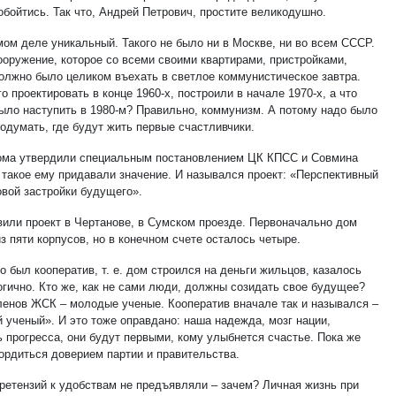
обойтись. Так что, Андрей Петрович, простите великодушно.
мом деле уникальный. Такого не было ни в Москве, ни во всем СССР.
ооружение, которое со всеми своими квартирами, пристройками,
олжно было целиком въехать в светлое коммунистическое завтра.
о проектировать в конце 1960-х, построили в начале 1970-х, а что
ыло наступить в 1980-м? Правильно, коммунизм. А потому надо было
одумать, где будут жить первые счастливчики.
ома утвердили специальным постановлением ЦК КПСС и Совмина
такое ему придавали значение. И назывался проект: «Перспективный
овой застройки будущего».
или проект в Чертанове, в Сумском проезде. Первоначально дом
з пяти корпусов, но в конечном счете осталось четыре.
то был кооператив, т. е. дом строился на деньги жильцов, казалось
огично. Кто же, как не сами люди, должны созидать свое будущее?
ленов ЖСК – молодые ученые. Кооператив вначале так и назывался –
 ученый». И это тоже оправдано: наша надежда, мозг нации,
ь прогресса, они будут первыми, кому улыбнется счастье. Пока же
ордиться доверием партии и правительства.
ретензий к удобствам не предъявляли – зачем? Личная жизнь при