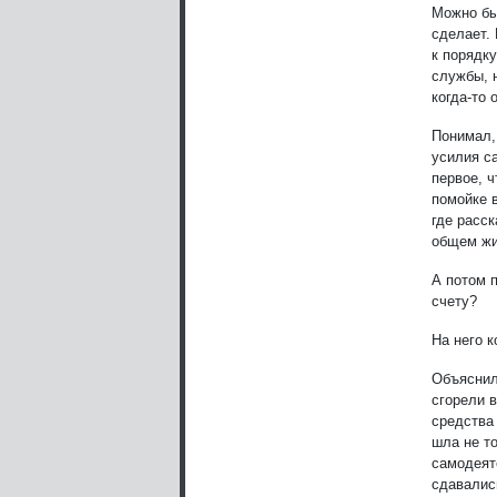
Можно бы
сделает. 
к порядк
службы, 
когда-то
Понимал, 
усилия с
первое, 
помойке 
где расск
общем жи
А потом 
счету?
На него к
Объяснил
сгорели в
средства
шла не т
самодеят
сдавались