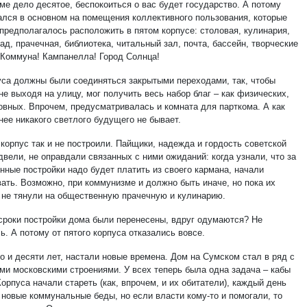
ме дело десятое, беспокоиться о вас будет государство. А потому
ался в основном на помещения коллективного пользования, которые
 предполагалось расположить в пятом корпусе: столовая, кулинария,
ад, прачечная, библиотека, читальный зал, почта, бассейн, творческие
Коммуна! Кампанелла! Город Солнца!
уса должны были соединяться закрытыми переходами, так, чтобы
не выходя на улицу, мог получить весь набор благ – как физических,
ховных. Впрочем, предусматривалась и комната для парткома. А как
нее никакого светлого будущего не бывает.
корпус так и не построили. Пайщики, надежда и гордость советской
двели, не оправдали связанных с ними ожиданий: когда узнали, что за
нные постройки надо будет платить из своего кармана, начали
вать. Возможно, при коммунизме и должно быть иначе, но пока их
 не тянули на общественную прачечную и кулинарию.
сроки постройки дома были перенесены, вдруг одумаются? Не
. А потому от пятого корпуса отказались вовсе.
о и десяти лет, настали новые времена. Дом на Сумском стал в ряд с
ми московскими строениями. У всех теперь была одна задача – кабы
орпуса начали стареть (как, впрочем, и их обитатели), каждый день
 новые коммунальные беды, но если власти кому-то и помогали, то