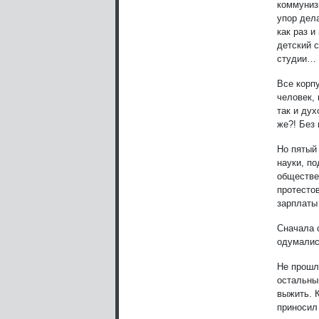
коммуниз
упор дел
как раз и
детский с
студии… 
Все корп
человек, 
так и ду
же?! Без 
Но пятый 
науки, по
обществе
протесто
зарплаты
Сначала 
одумались
Не прошл
остальны
выжить. К
приносил