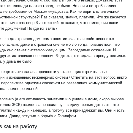
как бы сейчас сказали, состояла в том, что никаких доказательств
 за эти площади платил город, не было. Но они и не требовались.
их не требовали от Москомимущества. Как не верить влиятельной
ственной структуре?! Раз сказали, значит, платили. Что же касается
 то с ними разговор был жесткий: докажите, что помещения ваши.
те документы! Но где их взять?
я, когда строился дом, само понятие «частная собственность»
ь опасным, даже в страшном сне не могло тогда привидеться, что
будь оно станет системообразующим. Запоздалые сожаления. И
 других источников пополнения бюджета, как сдача в аренду нежилых
, у дома не было.
о еще хватит запаса прочности у стареющих строительных
ций и изношенных инженерных систем? Ответить на этот вопрос никто
но перспектива однажды оказаться на развалинах коммунистической
ала вполне реальной.
арпенко (а его активность заметили и оценили в доме, скоро выбрав
телем ЖСК) взялся за непосильную задачу: решил доказать, что
платили каждый камешек, а потому все принадлежит им. Они и есть
ники. Давид вступил в борьбу с Голиафом.
в как на работу