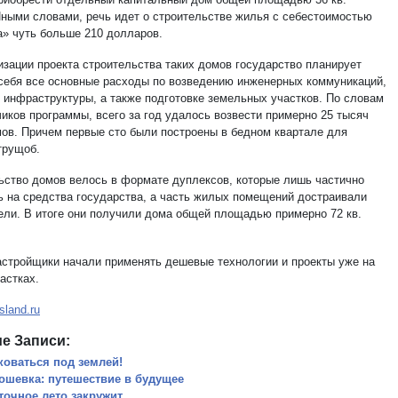
Иными словами, речь идет о строительстве жилья с себестоимостью
а» чуть больше 210 долларов.
изации проекта строительства таких домов государство планирует
 себя все основные расходы по возведению инженерных коммуникаций,
 инфраструктуры, а также подготовке земельных участков. По словам
чиков программы, всего за год удалось возвести примерно 25 тысяч
мов. Причем первые сто были построены в бедном квартале для
трущоб.
ьство домов велось в формате дуплексов, которые лишь частично
ь на средства государства, а часть жилых помещений достраивали
ели. В итоге они получили дома общей площадью примерно 72 кв.
астройщики начали применять дешевые технологии и проекты уже на
астках.
sland.ru
е Записи:
коваться под землей!
ошевка: путешествие в будущее
точное лето закружит…