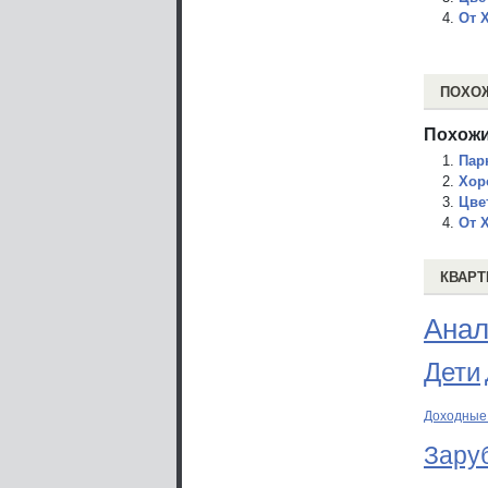
От 
ПОХО
Похожи
Пар
Хор
Цве
От 
КВАРТ
Анал
Дети
Доходные
Зару