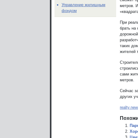
Управление жилищным
метров. 
фондом
«квадрат
При реал
брать на
дорожной
разработ
таких до
жителей 
Строител
строилис
сами жит
метров.
Сейчас з
других уч
realty.new
Похожи
Пар
Хор
Цве