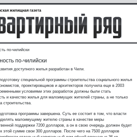
ская жилищная газета
сть по-чилийски
ность по-чилийски
азвития доступного жилья разработан в Чили.
 подготовку специальной программы строительства социального жилья
кономистов, проектировщиков и архитекторов получила еще в 2003
пременными условиями этих разработок должны были стать
сть и качество жилья для малоимущих жителей страны, а не только
а строительства.
дготовка программы завершена. Суть ее состоит в том, что власти
ыделять малоимущему жителю страны в качестве меры
твенной поддержки 7200 долларов, а он в свою очередь должен будет
 к этой сумме свои 300 долларов. После чего на 7500 долларов
риобрести отдельный капитальный дом общей площадью 36 кв.