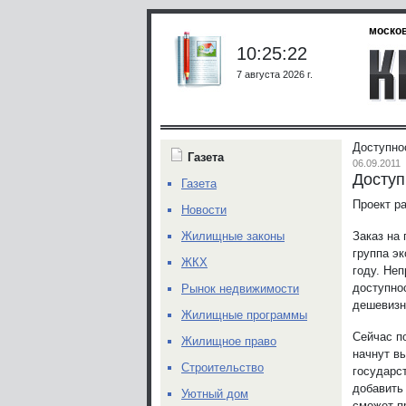
москов
10:25:22
7 августа 2026 г.
Доступно
Газета
06.09.2011
Доступ
Газета
Проект р
Новости
Заказ на
Жилищные законы
группа э
ЖКХ
году. Не
доступно
Рынок недвижимости
дешевизн
Жилищные программы
Сейчас по
Жилищное право
начнут в
Строительство
государс
добавить
Уютный дом
сможет п