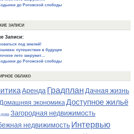
Ходынки до Рогожской слободы
ЖИЕ ЗАПИСИ
е Записи:
коваться под землей!
ошевка: путешествие в будущее
точное лето закружит…
Ходынки до Рогожской слободы
ИРНОЕ ОБЛАКО
Градплан
итика
Аренда
Дачная жизнь
Доступное жильё
Домашняя экономика
Загородная недвижимость
 дома
Интервью
бежная недвижимость