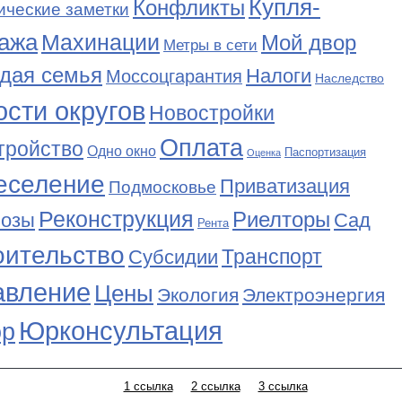
Купля-
Конфликты
ические заметки
ажа
Махинации
Мой двор
Метры в сети
дая семья
Налоги
Моссоцгарантия
Наследство
сти округов
Новостройки
Оплата
тройство
Одно окно
Паспортизация
Оценка
еселение
Приватизация
Подмосковье
Реконструкция
Риелторы
Сад
нозы
Рента
оительство
Транспорт
Субсидии
авление
Цены
Экология
Электроэнергия
Юрконсультация
р
1 ссылка
2 ссылка
3 ссылка