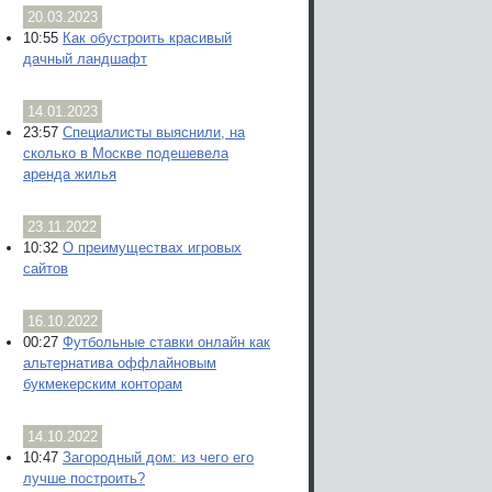
20.03.2023
10:55
Как обустроить красивый
дачный ландшафт
14.01.2023
23:57
Специалисты выяснили, на
сколько в Москве подешевела
аренда жилья
23.11.2022
10:32
О преимуществах игровых
сайтов
16.10.2022
00:27
Футбольные ставки онлайн как
альтернатива оффлайновым
букмекерским конторам
14.10.2022
10:47
Загородный дом: из чего его
лучше построить?