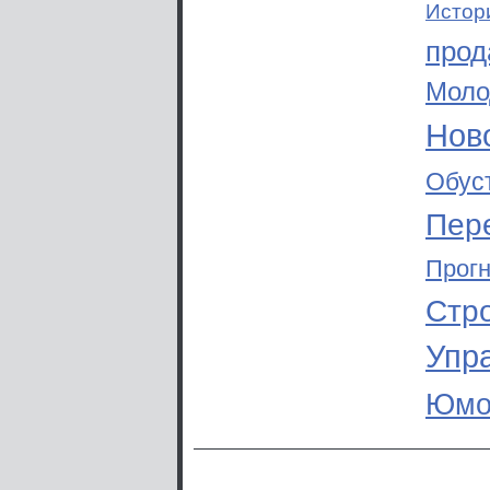
Истор
прод
Моло
Ново
Обус
Пер
Прог
Стр
Упр
Юмо