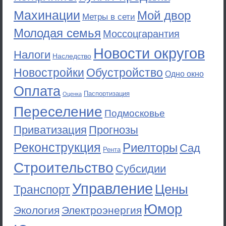
Махинации
Мой двор
Метры в сети
Молодая семья
Моссоцгарантия
Новости округов
Налоги
Наследство
Новостройки
Обустройство
Одно окно
Оплата
Паспортизация
Оценка
Переселение
Подмосковье
Приватизация
Прогнозы
Реконструкция
Риелторы
Сад
Рента
Строительство
Субсидии
Управление
Цены
Транспорт
Юмор
Экология
Электроэнергия