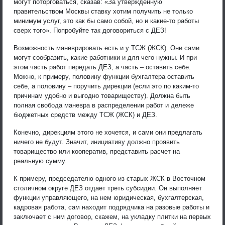
могут поторговаться, сказав: «За утвержденную
правительством Москвы ставку хотим получить не только
минимум услуг, это как бы само собой, но и какие-то работы
сверх того». Попробуйте так договориться с ДЕЗ!
Возможность маневрировать есть и у ТСЖ (ЖСК). Они сами
могут сообразить, какие работники и для чего нужны. И при
этом часть работ передать ДЕЗ, а часть – оставить себе.
Можно, к примеру, половину функции бухгалтера оставить
себе, а половину – поручить дирекции (если это по каким-то
причинам удобно и выгодно товариществу). Должна быть
полная свобода маневра в распределении работ и дележе
бюджетных средств между ТСЖ (ЖСК) и ДЕЗ.
Конечно, дирекциям этого не хочется, и сами они предлагать
ничего не будут. Значит, инициативу должно проявить
товарищество или кооператив, представить расчет на
реальную сумму.
К примеру, председателю одного из старых ЖСК в Восточном
столичном округе ДЕЗ отдает треть субсидии. Он выполняет
функции управляющего, на нем юридическая, бухгалтерская,
кадровая работа, сам находит подрядчика на разовые работы и
заключает с ним договор, скажем, на укладку плитки на первых