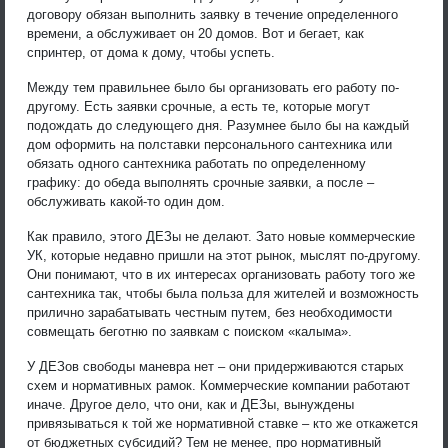
договору обязан выполнить заявку в течение определенного
времени, а обслуживает он 20 домов. Вот и бегает, как
спринтер, от дома к дому, чтобы успеть.
Между тем правильнее было бы организовать его работу по-
другому. Есть заявки срочные, а есть те, которые могут
подождать до следующего дня. Разумнее было бы на каждый
дом оформить на полставки персонального сантехника или
обязать одного сантехника работать по определенному
графику: до обеда выполнять срочные заявки, а после –
обслуживать какой-то один дом.
Как правило, этого ДЕЗы не делают. Зато новые коммерческие
УК, которые недавно пришли на этот рынок, мыслят по-другому.
Они понимают, что в их интересах организовать работу того же
сантехника так, чтобы была польза для жителей и возможность
прилично зарабатывать честным путем, без необходимости
совмещать беготню по заявкам с поиском «калыма».
У ДЕЗов свободы маневра нет – они придерживаются старых
схем и нормативных рамок. Коммерческие компании работают
иначе. Другое дело, что они, как и ДЕЗы, вынуждены
привязываться к той же нормативной ставке – кто же откажется
от бюджетных субсидий? Тем не менее, про нормативный