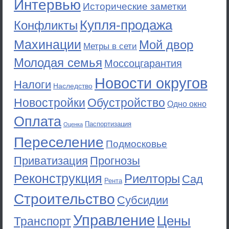
Интервью
Исторические заметки
Купля-продажа
Конфликты
Махинации
Мой двор
Метры в сети
Молодая семья
Моссоцгарантия
Новости округов
Налоги
Наследство
Новостройки
Обустройство
Одно окно
Оплата
Паспортизация
Оценка
Переселение
Подмосковье
Приватизация
Прогнозы
Реконструкция
Риелторы
Сад
Рента
Строительство
Субсидии
Управление
Цены
Транспорт