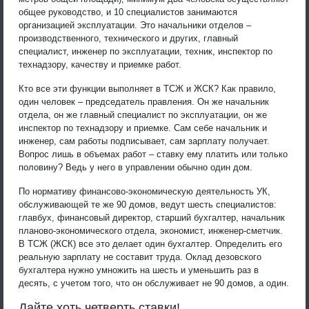
общее руководство, и 10 специалистов занимаются
организацией эксплуатации. Это начальники отделов –
производственного, технического и других, главный
специалист, инженер по эксплуатации, техник, инспектор по
технадзору, качеству и приемке работ.
Кто все эти функции выполняет в ТСЖ и ЖСК? Как правило,
один человек – председатель правления. Он же начальник
отдела, он же главный специалист по эксплуатации, он же
инспектор по технадзору и приемке. Сам себе начальник и
инженер, сам работы подписывает, сам зарплату получает.
Вопрос лишь в объемах работ – ставку ему платить или только
половину? Ведь у него в управлении обычно один дом.
По нормативу финансово-экономическую деятельность УК,
обслуживающей те же 90 домов, ведут шесть специалистов:
главбух, финансовый директор, старший бухгалтер, начальник
планово-экономического отдела, экономист, инженер-сметчик.
В ТСЖ (ЖСК) все это делает один бухгалтер. Определить его
реальную зарплату не составит труда. Оклад дезовского
бухгалтера нужно умножить на шесть и уменьшить раз в
десять, с учетом того, что он обслуживает не 90 домов, а один.
Дайте хоть четверть ставки!