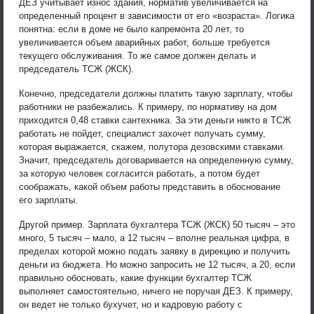
ДЕЗ учитывает износ здания, норматив увеличивается на
определенный процент в зависимости от его «возраста». Логика
понятна: если в доме не было капремонта 20 лет, то
увеличивается объем аварийных работ, больше требуется
текущего обслуживания. То же самое должен делать и
председатель ТСЖ (ЖСК).
Конечно, председатели должны платить такую зарплату, чтобы
работники не разбежались. К примеру, по нормативу на дом
приходится 0,48 ставки сантехника. За эти деньги никто в ТСЖ
работать не пойдет, специалист захочет получать сумму,
которая выражается, скажем, полутора дезовскими ставками.
Значит, председатель договаривается на определенную сумму,
за которую человек согласится работать, а потом будет
соображать, какой объем работы представить в обоснование
его зарплаты.
Другой пример. Зарплата бухгалтера ТСЖ (ЖСК) 50 тысяч – это
много, 5 тысяч – мало, а 12 тысяч – вполне реальная цифра, в
пределах которой можно подать заявку в дирекцию и получить
деньги из бюджета. Но можно запросить не 12 тысяч, а 20, если
правильно обосновать, какие функции бухгалтер ТСЖ
выполняет самостоятельно, ничего не поручая ДЕЗ. К примеру,
он ведет не только бухучет, но и кадровую работу с