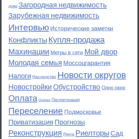
Загородная недвижимость
дома
Зарубежная недвижимость
Интервью
Исторические заметки
Купля-продажа
Конфликты
Махинации
Мой двор
Метры в сети
Молодая семья
Моссоцгарантия
Новости округов
Налоги
Наследство
Новостройки
Обустройство
Одно окно
Оплата
Паспортизация
Оценка
Переселение
Подмосковье
Приватизация
Прогнозы
Реконструкция
Риелторы
Сад
Рента