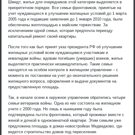
Шмидт, жилье для очередников этой категории выделяется в
приоритетном порядке. Все семьи фронтовиков, принятые на
учет нуждающихся в улучшении жилищных условий до 1 марта
2005 года и подавшие заявления до 1 января 2010 года, были
обеспечены жилплощадью к майским торжествам. За
исключением одной семьи, которая предпочла переезду
капитальный ремонт своей квартиры.
После того как был принят указ президента РФ об улучшении
жилищных условий всем нуждающимся участникам и
инвалидам войны, вдовам погибших (умерших) воинов, жилье
выделяется практически незамедлительно. Такие семьи
находятся на особом контроле в жилищном управлении – с
момента их постановки на учет до окончательного решения
жилищного вопроса, оформления и выдачи документов на
предоставленную площадь.
Так, в начале осени в окружное управление обратились четыре
семьи ветеранов войны. Одна из них состояла на жилищном
учете с 2000 года. Но лишь в нынешнем году была
подтверждена льгота фронтовика, который проживал вместе с
женой и дочкой в однокомнатной квартире. Этим семьям уже
предложена площадь в домах-новостройках Медведково, где
ведется строительство домов под переселение.