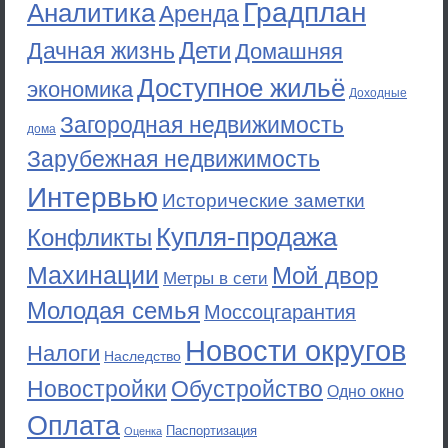
Градплан
Аналитика
Аренда
Дети
Дачная жизнь
Домашняя
Доступное жильё
экономика
Доходные
Загородная недвижимость
дома
Зарубежная недвижимость
Интервью
Исторические заметки
Купля-продажа
Конфликты
Махинации
Мой двор
Метры в сети
Молодая семья
Моссоцгарантия
Новости округов
Налоги
Наследство
Новостройки
Обустройство
Одно окно
Оплата
Паспортизация
Оценка