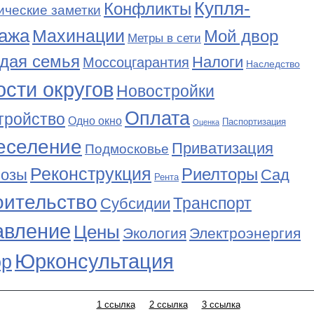
Купля-
Конфликты
ические заметки
ажа
Махинации
Мой двор
Метры в сети
дая семья
Налоги
Моссоцгарантия
Наследство
сти округов
Новостройки
Оплата
тройство
Одно окно
Паспортизация
Оценка
еселение
Приватизация
Подмосковье
Реконструкция
Риелторы
Сад
нозы
Рента
оительство
Транспорт
Субсидии
авление
Цены
Экология
Электроэнергия
Юрконсультация
р
1 ссылка
2 ссылка
3 ссылка