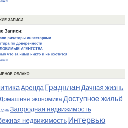
гаши
ЖИЕ ЗАПИСИ
е Записи:
тали риэлторы инвесторами
ртира по доверенности
ЛОВИМЫЕ АГЕНТСТВА
ому что за ними никто и не охотится!
гаши
ИРНОЕ ОБЛАКО
Градплан
итика
Аренда
Дачная жизнь
Доступное жильё
Домашняя экономика
Загородная недвижимость
 дома
Интервью
бежная недвижимость