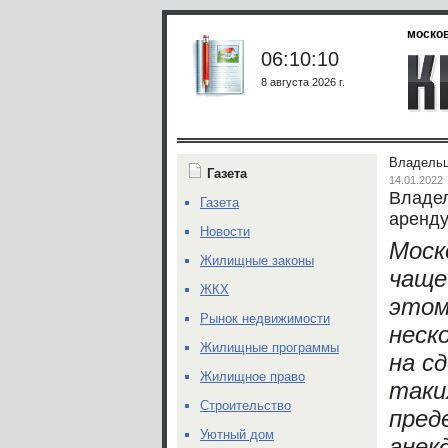
москов
06:10:10
8 августа 2026 г.
Владельц
Газета
14.01.2022
Владел
Газета
аренду
Новости
Моск
Жилищные законы
чаще
ЖКХ
этом
Рынок недвижимости
неск
Жилищные программы
на с
Жилищное право
таки
Строительство
пред
Уютный дом
анек