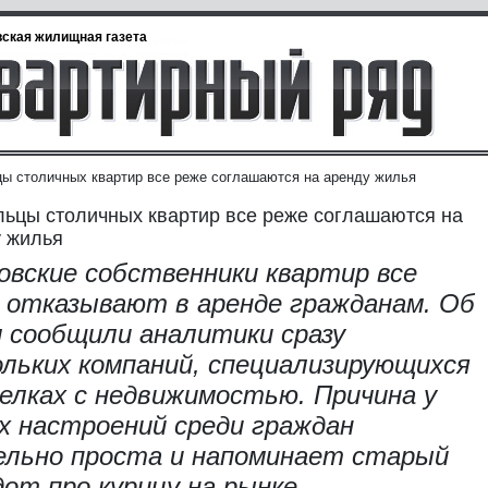
ская жилищная газета
ы столичных квартир все реже соглашаются на аренду жилья
ьцы столичных квартир все реже соглашаются на
 жилья
овские собственники квартир все
 отказывают в аренде гражданам. Об
 сообщили аналитики сразу
ольких компаний, специализирующихся
делках с недвижимостью. Причина у
х настроений среди граждан
ельно проста и напоминает старый
дот про курицу на рынке.