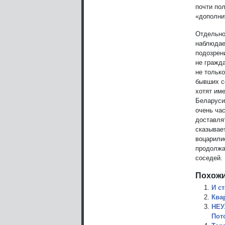
почти пол
«дополни
Отдельно
наблюдае
подозрен
не гражд
не тольк
бывших с
хотят им
Беларуси
очень ча
доставля
сказывае
воцарилис
продолжа
соседей.
Похожи
И с
Ква
НЕУ
Пот