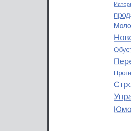
Истор
прод
Моло
Ново
Обус
Пер
Прог
Стр
Упр
Юмо