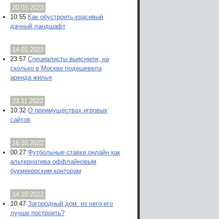
20.03.2023
10:55
Как обустроить красивый
дачный ландшафт
14.01.2023
23:57
Специалисты выяснили, на
сколько в Москве подешевела
аренда жилья
23.11.2022
10:32
О преимуществах игровых
сайтов
16.10.2022
00:27
Футбольные ставки онлайн как
альтернатива оффлайновым
букмекерским конторам
14.10.2022
10:47
Загородный дом: из чего его
лучше построить?