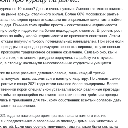
курица по 10 тысяч? Деньги очень нужны.» Именно так можно описать
 на рынке аренды столичного жилья. Более 60% московских рантье
раз за последнее время отказывали потенциальным клиентам в найме
ощади. Причина тому крайне проста – собственники недвижимости
пную рыбу и надеются на более подходящих клиентов. Впрочем, рост
казов по найму жилой недвижимости не произошел спонтанно. Летом
а отказы получили 45-55% потенциальных нанимателей. При этом если
 период рынок аренды преимущественно стагнировал, то уже осенью
а произошло традиционное сезонное оживление. Связано оно, как и
ло с тем, что многие граждане вернулись на работу из отпусков.
го, в столицу нахлынули многочисленные студенты и учащиеся.
уже по мере развития делового сезона, лишь каждый третий
ль получает шанс заселиться в наемную квартиру. По словам самих
 рантье с конца 2021 года стали намного более придирчивы. Более
бственники порой специальной устанавливаются различные преграды
 чтобы не нравящийся им клиент все-таки не смог добиться аренды.
ись и требования для тех, кому собственник все-таки согласен дать
 свет» на заселение.
2021 года по настоящее время рантье начали намного жестче
ся к предложениям о заселении на площадь домашних животных и
х детей. Если еще осенью минувшего года на такое была согласна