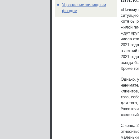
Управление жилищным
«Почему 
фондом
ситуацию
хотя бы 
жилой пл
ждут кру
числа от
2021 год
в летний
2021 год
всегда бы
Кроме то
Однако, 
нанимате
клиентов,
того, со
для того,
Ужесточил
«зеленый
С конца 
относить
маленьки