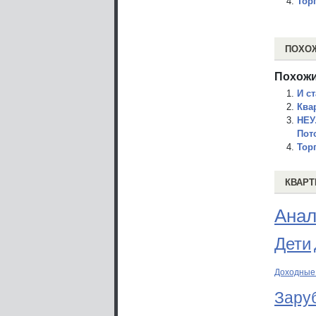
Тор
ПОХО
Похожи
И с
Ква
НЕУ
Пот
Тор
КВАРТ
Анал
Дети
Доходные
Зару