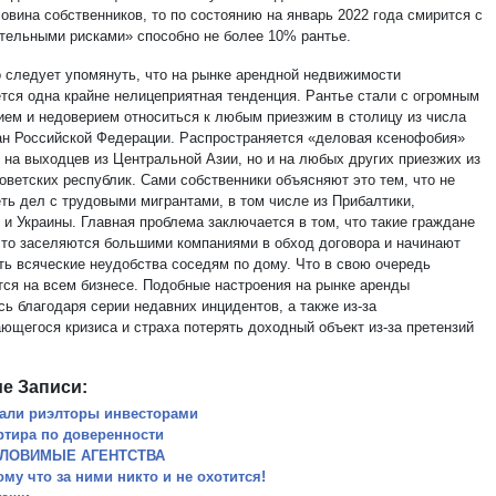
овина собственников, то по состоянию на январь 2022 года смирится с
тельными рисками» способно не более 10% рантье.
 следует упомянуть, что на рынке арендной недвижимости
тся одна крайне нелицеприятная тенденция. Рантье стали с огромным
ием и недоверием относиться к любым приезжим в столицу из числа
ан Российской Федерации. Распространяется «деловая ксенофобия»
о на выходцев из Центральной Азии, но и на любых других приезжих из
оветских республик. Сами собственники объясняют это тем, что не
еть дел с трудовыми мигрантами, в том числе из Прибалтики,
 и Украины. Главная проблема заключается в том, что такие граждане
сто заселяются большими компаниями в обход договора и начинают
ть всяческие неудобства соседям по дому. Что в свою очередь
тся на всем бизнесе. Подобные настроения на рынке аренды
ь благодаря серии недавних инцидентов, а также из-за
ющегося кризиса и страха потерять доходный объект из-за претензий
е Записи:
тали риэлторы инвесторами
ртира по доверенности
ЛОВИМЫЕ АГЕНТСТВА
ому что за ними никто и не охотится!