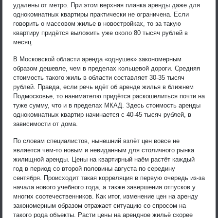
удалены от метро. При этом верхняя планка аренды даже для
однокомнатных квартиры практически не ограничена. Если
говорить о массовом жилье в новостройках, то за такую
квартиру придётся выложить уже около 80 тысяч рублей в
месяц.
В Московской области аренда «однушек» закономерным
образом дешевле, чем в пределах кольцевой дороги. Средняя
стоимость такого жиль в области составляет 30-35 тысяч
рублей. Правда, если речь идёт об аренде жилья в ближнем
Подмосковье, то нанимателю придётся раскошелиться почти на
туже сумму, что и в пределах МКАД. Здесь стоимость аренды
однокомнатных квартир начинается с 40-45 тысяч рублей, в
зависимости от дома.
По словам специалистов, нынешний взлёт цен вовсе не
является чем-то новым и невиданным для столичного рынка
жилищной аренды. Цены на квартирный наём растёт каждый
год в период со второй половины августа по середину
сентября. Происходит такая корреляция в первую очередь из-за
начала нового учебного года, а также завершения отпусков у
многих соотечественников. Как итог, изменение цен на аренду
закономерным образом отражает ситуацию со спросом на
такого рода объекты. Расти цены на арендное жильё скорее