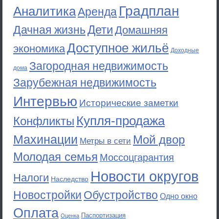
Градплан
Аналитика
Аренда
Дети
Дачная жизнь
Домашняя
Доступное жильё
экономика
Доходные
Загородная недвижимость
дома
Зарубежная недвижимость
Интервью
Исторические заметки
Купля-продажа
Конфликты
Махинации
Мой двор
Метры в сети
Молодая семья
Моссоцгарантия
Новости округов
Налоги
Наследство
Новостройки
Обустройство
Одно окно
Оплата
Паспортизация
Оценка