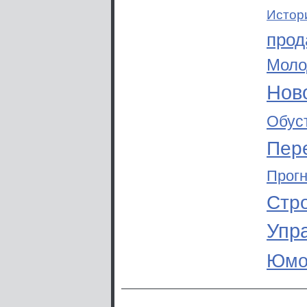
Истор
прод
Моло
Ново
Обус
Пер
Прог
Стр
Упр
Юмо