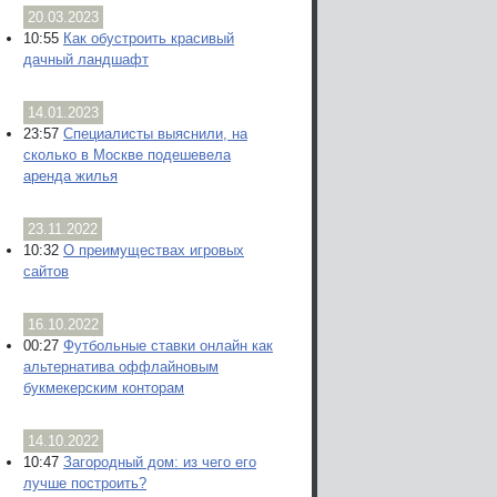
20.03.2023
10:55
Как обустроить красивый
дачный ландшафт
14.01.2023
23:57
Специалисты выяснили, на
сколько в Москве подешевела
аренда жилья
23.11.2022
10:32
О преимуществах игровых
сайтов
16.10.2022
00:27
Футбольные ставки онлайн как
альтернатива оффлайновым
букмекерским конторам
14.10.2022
10:47
Загородный дом: из чего его
лучше построить?