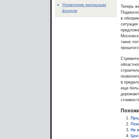
Управление жилищным
Теперь ж
фондом
Подмоско
в обозрим
ситуация
предложе
Московск
таких ло
прошлого 
Стремите
областно
строител
позволить
в предела
еще боль
дорожают
стоимост
Похожи
Про
Пом
Не 
Цен