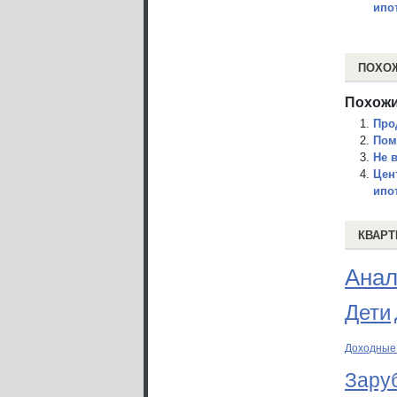
ипо
ПОХО
Похожи
Про
Пом
Не 
Цен
ипо
КВАРТ
Анал
Дети
Доходные
Зару