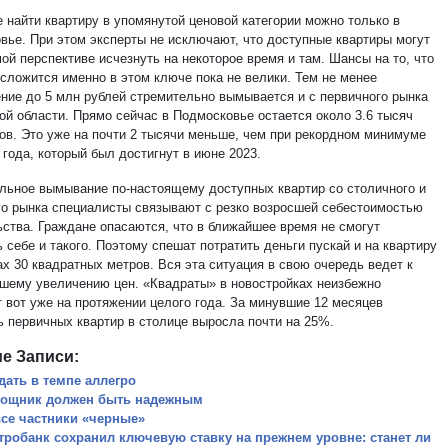
е найти квартиру в упомянутой ценовой категории можно только в
вье. При этом эксперты не исключают, что доступные квартиры могут
ой перспективе исчезнуть на некоторое время и там. Шансы на то, что
 сложится именно в этом ключе пока не велики. Тем не менее
ние до 5 млн рублей стремительно вымывается и с первичного рынка
ой области. Прямо сейчас в Подмосковье остается около 3.6 тысяч
тов. Это уже на почти 2 тысячи меньше, чем при рекордном минимуме
года, который был достигнут в июне 2023.
льное вымывание по-настоящему доступных квартир со столичного и
го рынка специалисты связывают с резко возросшей себестоимостью
ьства. Граждане опасаются, что в ближайшее время не смогут
 себе и такого. Поэтому спешат потратить деньги пускай и на квартиру
х 30 квадратных метров. Вся эта ситуация в свою очередь ведет к
шему увеличению цен. «Квадраты» в новостройках неизбежно
 вот уже на протяжении целого года. За минувшие 12 месяцев
ь первичных квартир в столице выросла почти на 25%.
е Записи:
дать в темпе аллегро
ощник должен быть надежным
все частники «черные»
тробанк сохранил ключевую ставку на прежнем уровне: станет ли