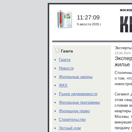
москов
11:27:09
9 августа 2026 г.
Эксперты
Газета
13.06.2024
Экспер
Газета
жилье
Новости
Столичны
Жилищные законы
о том, чт
новостро
ЖКХ
Рынок недвижимости
Сегмент 
этом сви
Жилищные программы
словам а
квартиры 
Жилищное право
Москвы, 
Строительство
минувшего
продажу 
Уютный дом