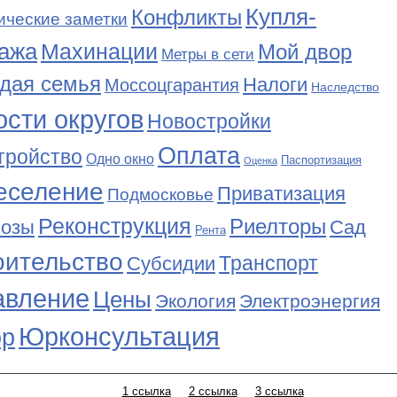
Купля-
Конфликты
ические заметки
ажа
Махинации
Мой двор
Метры в сети
дая семья
Налоги
Моссоцгарантия
Наследство
сти округов
Новостройки
Оплата
тройство
Одно окно
Паспортизация
Оценка
еселение
Приватизация
Подмосковье
Реконструкция
Риелторы
Сад
нозы
Рента
оительство
Транспорт
Субсидии
авление
Цены
Экология
Электроэнергия
Юрконсультация
р
1 ссылка
2 ссылка
3 ссылка