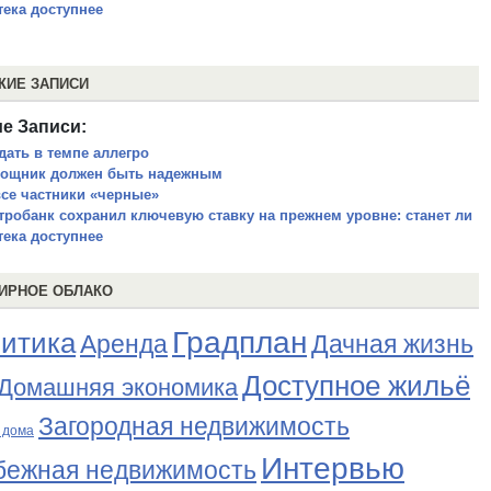
тека доступнее
ЖИЕ ЗАПИСИ
е Записи:
дать в темпе аллегро
ощник должен быть надежным
все частники «черные»
тробанк сохранил ключевую ставку на прежнем уровне: станет ли
тека доступнее
ИРНОЕ ОБЛАКО
Градплан
итика
Аренда
Дачная жизнь
Доступное жильё
Домашняя экономика
Загородная недвижимость
 дома
Интервью
бежная недвижимость